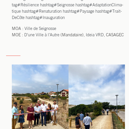
tag
#
Rési­lience
hash­tag
#
Sei­gnosse
hash­tag
#
Adap­ta­tion­Cli­ma­
tique
hash­tag
#
Rena­tu­ra­tion
hash­tag
#
Pay­sage
hash­tag
#
Trait­
De­Côte
hash­tag
#
Inau­gu­ra­tion
MOA :
Ville de Sei­gnosse
MOE :
D’une Ville à l’Autre
(Man­da­taire),
Ideia VRD
, CASAGEC