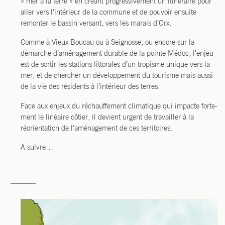
« mer à la terre » en créant pro­gres­si­ve­ment un iti­né­raire pour
aller vers l’intérieur de la com­mune et de pou­voir ensuite
remon­ter le bas­sin ver­sant, vers les marais d’Orx.
Comme à Vieux Bou­cau ou à Sei­gnosse, ou encore sur la
démarche d’aménagement durable de la pointe Médoc, l’enjeu
est de sor­tir les sta­tions lit­to­rales d’un tro­pisme unique vers la
mer, et de cher­cher un déve­lop­pe­ment du tou­risme mais aus­si
de la vie des rési­dents à l’intérieur des terres.
Face aux enjeux du réchauf­fe­ment cli­ma­tique qui impacte for­te­
ment le linéaire côtier, il devient urgent de tra­vailler à la
réorien­ta­tion de l’aménagement de ces territoires.
A suivre…