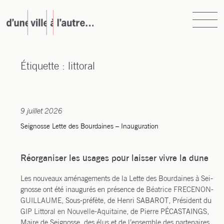
Skip
to
content
d’une ville à l’autre…
atelier d’urbanisme, d’architecture et de paysage
Étiquette :
littoral
9 juillet 2026
Seignosse Lette des Bourdaines – Inauguration
Réorganiser les usages pour laisser vivre la dune
Les nou­veaux amé­na­ge­ments de la Lette des Bour­daines à Sei­
gnosse ont été inau­gu­rés en pré­sence de
Béa­trice FRECENON-
GUILLAUME
, Sous-pré­fète, de Hen­ri SABAROT, Pré­sident du
GIP Lit­to­ral en Nou­velle-Aqui­taine
, de Pierre PÉCASTAINGS,
Maire de Sei­gnosse, des élus et de l’en­semble des par­te­naires