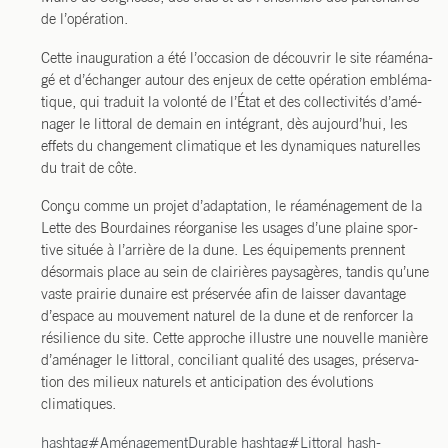
de l’opération.
Cette inau­gu­ra­tion a été l’oc­ca­sion de décou­vrir le site réamé­na­
gé et d’é­chan­ger autour des enjeux de cette opé­ra­tion emblé­ma­
tique, qui tra­duit la volon­té de l’É­tat et des col­lec­ti­vi­tés d’a­mé­
na­ger le lit­to­ral de demain en inté­grant, dès aujourd’­hui, les
effets du chan­ge­ment cli­ma­tique et les dyna­miques natu­relles
du trait de côte.
Conçu comme un pro­jet d’a­dap­ta­tion, le réamé­na­ge­ment de la
Lette des Bour­daines réor­ga­nise les usages d’une plaine spor­
tive située à l’ar­rière de la dune. Les équi­pe­ments prennent
désor­mais place au sein de clai­rières pay­sa­gères, tan­dis qu’une
vaste prai­rie dunaire est pré­ser­vée afin de lais­ser davan­tage
d’es­pace au mou­ve­ment natu­rel de la dune et de ren­for­cer la
rési­lience du site. Cette approche illustre une nou­velle manière
d’a­mé­na­ger le lit­to­ral, conci­liant qua­li­té des usages, pré­ser­va­
tion des milieux natu­rels et anti­ci­pa­tion des évo­lu­tions
climatiques.
hash­tag
#
Amé­na­ge­ment­Du­rable
hash­tag
#
Lit­to­ral
hash­