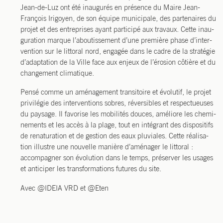
Jean-de-Luz ont été inau­gu­rés en pré­sence du Maire Jean-
Fran­çois Iri­goyen, de son équipe muni­ci­pale, des par­te­naires du
pro­jet et des entre­prises ayant par­ti­ci­pé aux tra­vaux. Cette inau­
gu­ra­tion marque l’a­bou­tis­se­ment d’une pre­mière phase d’in­ter­
ven­tion sur le lit­to­ral nord, enga­gée dans le cadre de la stra­té­gie
d’a­dap­ta­tion de la Ville face aux enjeux de l’é­ro­sion côtière et du
chan­ge­ment climatique.
Pen­sé comme un amé­na­ge­ment tran­si­toire et évo­lu­tif, le pro­jet
pri­vi­lé­gie des inter­ven­tions sobres, réver­sibles et res­pec­tueuses
du pay­sage. Il favo­rise les mobi­li­tés douces, amé­liore les che­mi­
ne­ments et les accès à la plage, tout en inté­grant des dis­po­si­tifs
de rena­tu­ra­tion et de ges­tion des eaux plu­viales. Cette réa­li­sa­
tion illustre une nou­velle manière d’a­mé­na­ger le lit­to­ral :
accom­pa­gner son évo­lu­tion dans le temps, pré­ser­ver les usages
et anti­ci­per les trans­for­ma­tions futures du site.
Avec @IDEIA VRD et @Eten