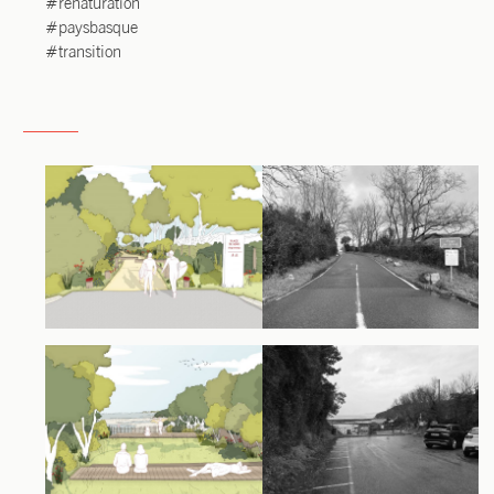
#rena­tu­ra­tion
#pays­basque
#tran­si­tion