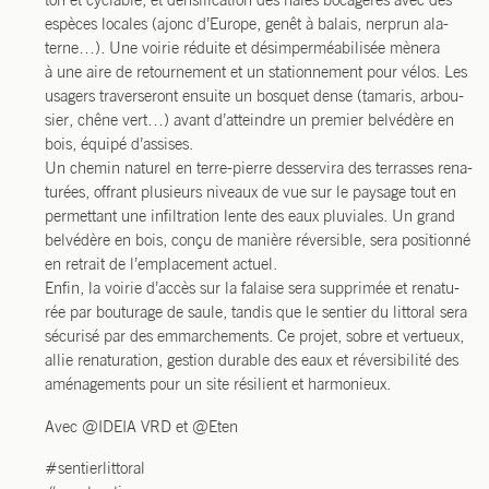
ton et cyclable, et den­si­fi­ca­tion des haies boca­gères avec des
espèces locales (ajonc d’Europe, genêt à balais, ner­prun ala­
terne…). Une voi­rie réduite et dés­im­per­méa­bi­li­sée mène­ra
à une aire de retour­ne­ment et un sta­tion­ne­ment pour vélos. Les
usa­gers tra­ver­se­ront ensuite un bos­quet dense (tama­ris, arbou­
sier, chêne vert…) avant d’atteindre un pre­mier bel­vé­dère en
bois, équi­pé d’assises.
Un che­min natu­rel en terre-pierre des­ser­vi­ra des ter­rasses rena­
tu­rées, offrant plu­sieurs niveaux de vue sur le pay­sage tout en
per­met­tant une infil­tra­tion lente des eaux plu­viales. Un grand
bel­vé­dère en bois, conçu de manière réver­sible, sera posi­tion­né
en retrait de l’emplacement actuel.
Enfin, la voi­rie d’accès sur la falaise sera sup­pri­mée et rena­tu­
rée par bou­tu­rage de saule, tan­dis que le sen­tier du lit­to­ral sera
sécu­ri­sé par des emmar­che­ments. Ce pro­jet, sobre et ver­tueux,
allie rena­tu­ra­tion, ges­tion durable des eaux et réver­si­bi­li­té des
amé­na­ge­ments pour un site rési­lient et harmonieux.
Avec @IDEIA VRD et @Eten
#sen­tier­lit­to­ral