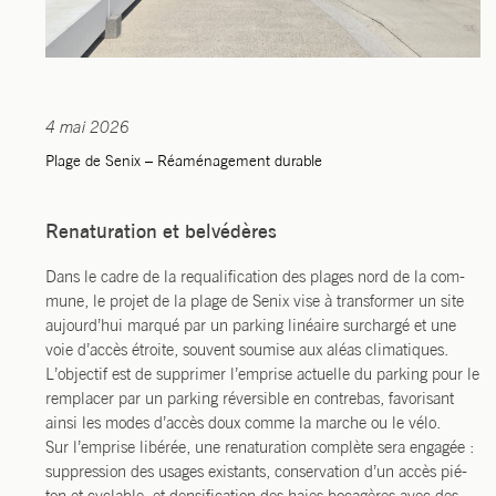
4 mai 2026
Plage de Senix – Réaménagement durable
Renaturation et belvédères
Dans le cadre de la requa­li­fi­ca­tion des plages nord de la com­
mune, le pro­jet de la plage de Senix vise à trans­for­mer un site
aujourd’hui mar­qué par un par­king linéaire sur­char­gé et une
voie d’accès étroite, sou­vent sou­mise aux aléas cli­ma­tiques.
L’objectif est de sup­pri­mer l’emprise actuelle du par­king pour le
rem­pla­cer par un par­king réver­sible en contre­bas, favo­ri­sant
ain­si les modes d’accès doux comme la marche ou le vélo.
Sur l’emprise libé­rée, une rena­tu­ra­tion com­plète sera enga­gée :
sup­pres­sion des usages exis­tants, conser­va­tion d’un accès pié­