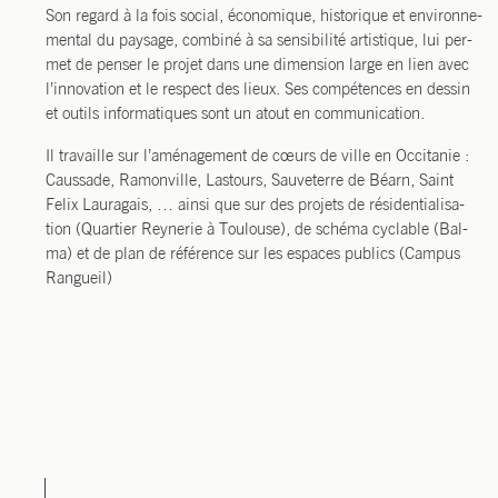
Son regard à la fois social, éco­no­mique, his­to­rique et envi­ron­ne­
men­tal du pay­sage, com­bi­né à sa sen­si­bi­li­té artis­tique, lui per­
met de pen­ser le pro­jet dans une dimen­sion large en lien avec
l’innovation et le res­pect des lieux. Ses com­pé­tences en des­sin
et outils infor­ma­tiques sont un atout en communication.
Il tra­vaille sur l’aménagement de cœurs de ville en Occi­ta­nie :
Caus­sade, Ramon­ville, Las­tours, Sau­ve­terre de Béarn, Saint
Felix Lau­ra­gais, … ain­si que sur des pro­jets de rési­den­tia­li­sa­
tion (Quar­tier Rey­ne­rie à Tou­louse), de sché­ma cyclable (Bal­
ma) et de plan de réfé­rence sur les espaces publics (Cam­pus
Rangueil)