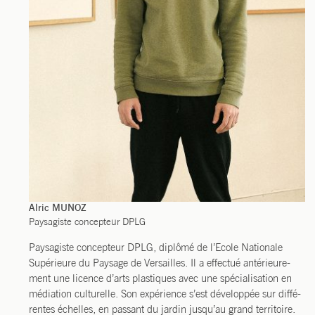
Alric MUNOZ
Pay­sa­giste concep­teur DPLG
Pay­sa­giste concep­teur DPLG, diplô­mé de l’Ecole Natio­nale
Supé­rieure du Pay­sage de Ver­sailles. Il a effec­tué anté­rieu­re­
ment une licence d’arts plas­tiques avec une spé­cia­li­sa­tion en
média­tion cultu­relle. Son expé­rience s’est déve­lop­pée sur dif­fé­
rentes échelles, en pas­sant du jar­din jusqu’au grand ter­ri­toire.