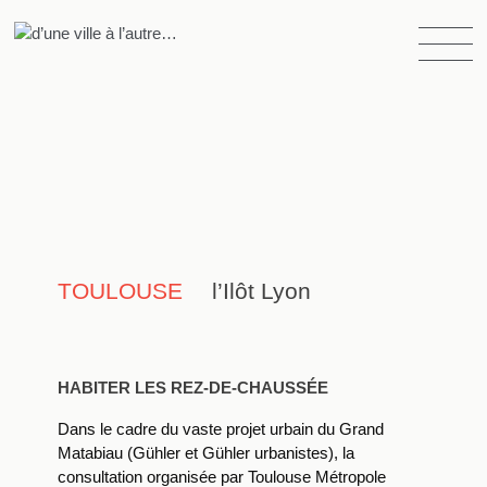
Skip
to
d’une ville à l’autre…
atelier d’urbanisme, d’architecture et de paysage
content
TOULOUSE
l’Ilôt Lyon
HABITER LES REZ-DE-CHAUSSÉE
Dans le cadre du vaste projet urbain du Grand
Matabiau (Gühler et Gühler urbanistes), la
consultation organisée par Toulouse Métropole