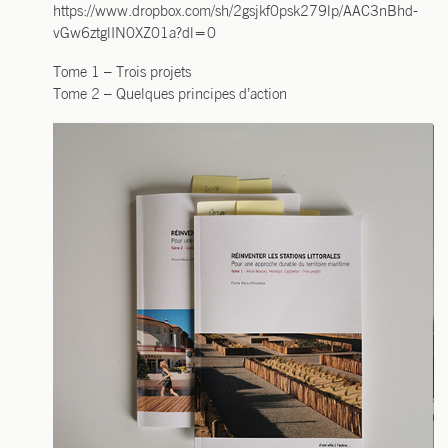
https://www.dropbox.com/sh/2gsjkf0psk279lp/AAC3nBhd-
vGw6ztglIN0XZ01a?dl=0
Tome 1 – Trois projets
Tome 2 – Quelques prin­cipes d’action