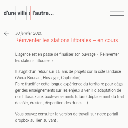
Skip
to
content
d’une ville à l’autre…
atelier d’urbanisme, d’architecture et de paysage
30 janvier 2020
Réinventer les stations littorales – en cours
L’a­gence est en passe de fina­li­ser son ouvrage « Réin­ven­ter
les sta­tions littorales »
Il s’a­git d’un retour sur 15 ans de pro­jets sur la côte lan­daise
(Vieux Bou­cau, Hos­se­gor, Capbreton)
Faire fruc­ti­fier cette longue expé­rience du ter­ri­toire pour déga­
ger des ensei­gne­ments sur les enjeux à venir d’a­dap­ta­tion de
nos lit­to­raux aux bou­le­ver­se­ments futurs (dépla­ce­ment du trait
de côte, éro­sion, dis­pa­ri­tion des dunes…)
Vous pou­vez consul­ter la ver­sion de tra­vail sur notre por­tail
drop­box au lien suivant :