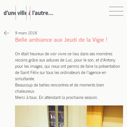
Skip
to
content
d’une ville à l’autre…
atelier d’urbanisme, d’architecture et de paysage
9 mars 2016
Belle ambiance aux Jeudi de la Vigie !
On était heu­reux de voir vivre ce lieu dans ses moindres
recoins grâce aux astuces de Luc, pour le son, et d’Antony
pour les images, qui nous ont per­mis de faire la pré­sen­ta­tion
de Saint Félix sur tous les ordi­na­teurs de l’agence en
simultanée.
Beau­coup de belles ren­contres et de moments bien
chaleureux.
Mer­ci à tous. En atten­dant la pro­chaine session.