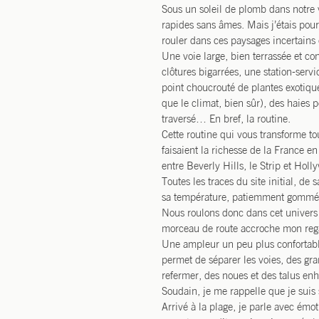
Sous un soleil de plomb dans notre v
rapides sans âmes. Mais j’étais pour
rouler dans ces paysages incertains 
Une voie large, bien terrassée et co
clôtures bigarrées, une station-serv
point choucrouté de plantes exotique
que le climat, bien sûr), des haies 
traversé… En bref, la routine.
Cette routine qui vous transforme t
faisaient la richesse de la France 
entre Beverly Hills, le Strip et Hol
Toutes les traces du site initial, de
sa température, patiemment gommé
Nous roulons donc dans cet univers
morceau de route accroche mon reg
Une ampleur un peu plus confortable
permet de séparer les voies, des gra
refermer, des noues et des talus enh
Soudain, je me rappelle que je suis 
Arrivé à la plage, je parle avec émot