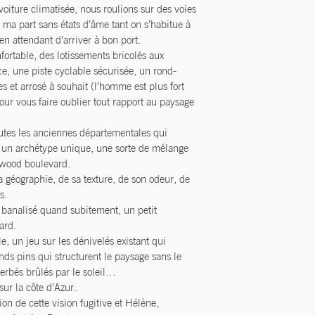
oiture climatisée, nous roulions sur des voies
 ma part sans états d’âme tant on s’habitue à
en attendant d’arriver à bon port.
nfortable, des lotissements bricolés aux
ice, une piste cyclable sécurisée, un rond-
s et arrosé à souhait (l’homme est plus fort
pour vous faire oublier tout rapport au paysage
outes les anciennes départementales qui
en un archétype unique, une sorte de mélange
lywood boulevard.
 sa géographie, de sa texture, de son odeur, de
s.
 banalisé quand subitement, un petit
ard.
, un jeu sur les dénivelés existant qui
nds pins qui structurent le paysage sans le
erbés brûlés par le soleil…
sur la côte d’Azur.
ion de cette vision fugitive et Hélène,