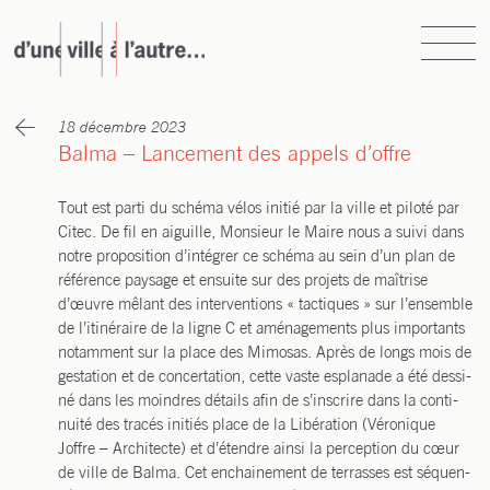
Skip
to
content
d’une ville à l’autre…
atelier d’urbanisme, d’architecture et de paysage
18 décembre 2023
Balma – Lancement des appels d’offre
Tout est par­ti du sché­ma vélos ini­tié par la ville et pilo­té par
Citec. De fil en aiguille, Mon­sieur le Maire nous a sui­vi dans
notre pro­po­si­tion d’intégrer ce sché­ma au sein d’un plan de
réfé­rence pay­sage et ensuite sur des pro­jets de maî­trise
d’œuvre mêlant des inter­ven­tions « tac­tiques » sur l’ensemble
de l’itinéraire de la ligne C et amé­na­ge­ments plus impor­tants
notam­ment sur la place des Mimo­sas. Après de longs mois de
ges­ta­tion et de concer­ta­tion, cette vaste espla­nade a été des­si­
né dans les moindres détails afin de s’inscrire dans la conti­
nui­té des tra­cés ini­tiés place de la Libé­ra­tion (Véro­nique
Joffre – Archi­tecte) et d’étendre ain­si la per­cep­tion du cœur
de ville de Bal­ma. Cet enchai­ne­ment de ter­rasses est séquen­