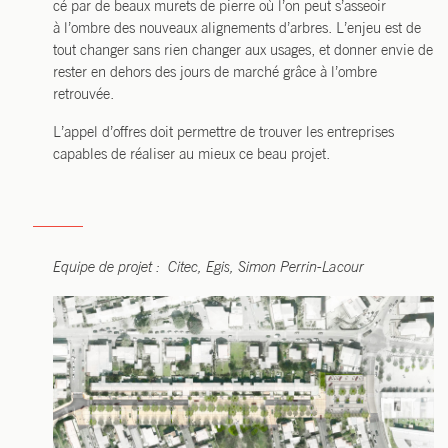
cé par de beaux murets de pierre où l’on peut s’asseoir
à l’ombre des nou­veaux ali­gne­ments d’arbres. L’enjeu est de
tout chan­ger sans rien chan­ger aux usages, et don­ner envie de
res­ter en dehors des jours de mar­ché grâce à l’ombre
retrouvée.
L’appel d’offres doit per­mettre de trou­ver les entre­prises
capables de réa­li­ser au mieux ce beau projet.
Equipe de pro­jet :
Citec, Egis, Simon Perrin-Lacour